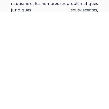
nautisme et les nombreuses problématiques
juridiques sous-jacentes,
Valentine
Prud’homme
a développé cette
activité liée au Droit maritime et de la
plaisance. Elle vous conseille et vous assiste
pour toutes questions liées à ce domaine.
Par ailleurs, elle intervient en Droit social, en
matière de conseil et de contentieux. Elle met
ainsi son expertise au service de ses clients à
chaque étape de la relation de travail. Elle
assure un suivi réactif et opérationnel.